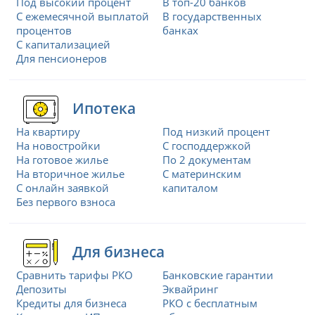
Под высокий процент
В топ-20 банков
С ежемесячной выплатой
В государственных
процентов
банках
С капитализацией
Для пенсионеров
Ипотека
На квартиру
Под низкий процент
На новостройки
С господдержкой
На готовое жилье
По 2 документам
На вторичное жилье
С материнским
С онлайн заявкой
капиталом
Без первого взноса
Для бизнеса
Сравнить тарифы РКО
Банковские гарантии
Депозиты
Эквайринг
Кредиты для бизнеса
РКО с бесплатным