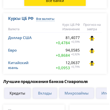
Все банки
Курсы ЦБ РФ
Все валюты
Курс ЦБ РФ
Прогноз на
Валюта
Изменение
завтра
Доллар США
81,4077
+0,59%
+0,4784
Евро
94,0585
+0,92%
+0,8684
Китайский
12,0637
юань
+0,79%
+0,0953
Лучшие предложения банков Ставрополя
Кредиты
Вклады
Микрозаймы
Ипот