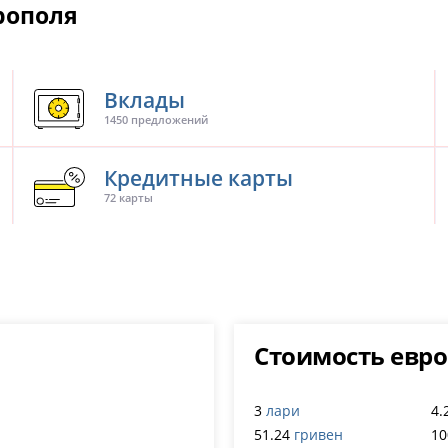
рополя
Вклады
1450 предложений
Кредитные карты
72 карты
Стоимость евро
3
лари
4.
51.24
гривен
10