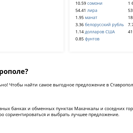
10.59
сомони
1 
54.41
лира
53
1.95
манат
18
3.36
белорусский рубль
7.
1.14
долларов США
41
0.85
фунтов
врополе?
ьно! Чтобы найти самое выгодное предложение в Ставропо
зных банках и обменных пунктах Махачкалы и соседних гор
тро сориентироваться и выбрать лучшее предложение.