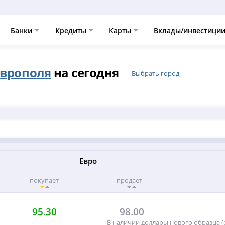
Банки
Кредиты
Карты
Вклады/инвестици
аврополя
на сегодня
Выбрать город
Евро
покупает
продает
95.30
98.00
В наличии доллары нового образца (