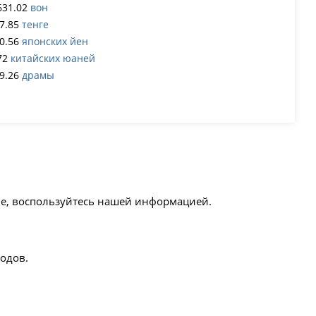
631.02
вон
7.85
тенге
0.56
японских йен
72
китайских юаней
9.26
драмы
ле, воспользуйтесь нашей информацией.
одов.