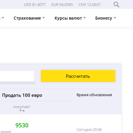
USD 81.4077
EUR 94.0585
CNY 12.0637
и
Страхование
Курсы валют
Бизнесу
Рассчитать
Продать 100 евро
Время обновления
покупает
9530
Сегодня 20:46
синие)