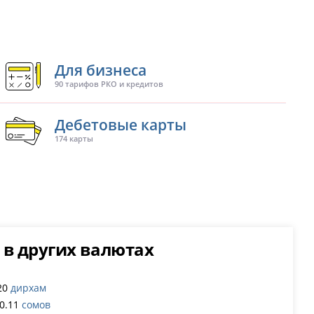
Для бизнеса
90 тарифов РКО и кредитов
Дебетовые карты
174 карты
 в других валютах
20
дирхам
0.11
сомов