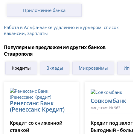
Приложение банка
Работа в Альфа-Банке удаленно и курьером: список
вакансий, зарплаты
Популярные предложения других банков
Ставрополя
Кредиты
Вклады
Микрозаймы
Ипот
Совкомбанк
Ренессанс Банк
лицензия № 963
(Ренессанс Кредит)
лицензия № 3354
Кредит со сниженной
Кредит под залог
ставкой
Выгодный - боль