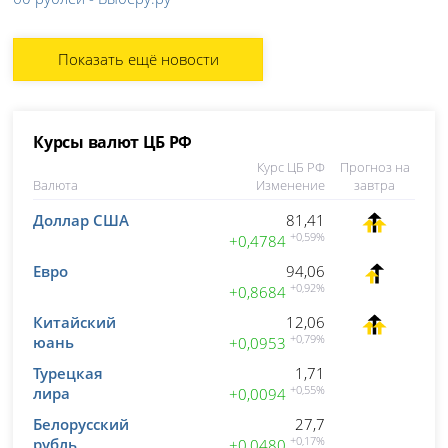
Показать ещё новости
Курсы валют ЦБ РФ
Курс ЦБ РФ
Прогноз на
Валюта
Изменение
завтра
Доллар США
81,41
+0,59%
+0,4784
Евро
94,06
+0,92%
+0,8684
Китайский
12,06
юань
+0,79%
+0,0953
Турецкая
1,71
лира
+0,55%
+0,0094
Белорусский
27,7
рубль
+0,17%
+0,0480