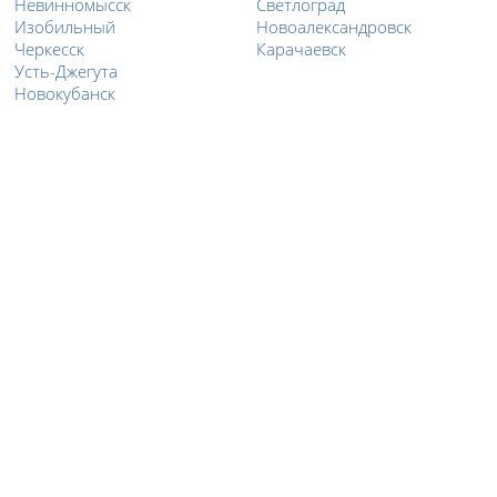
Невинномысск
Светлоград
Изобильный
Новоалександровск
Черкесск
Карачаевск
Усть-Джегута
Новокубанск