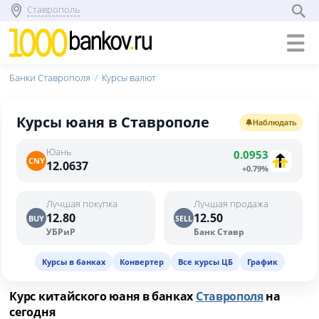
Ставрополь
Банки Ставрополя
Курсы валют
Курсы юаня в Ставрополе
🔔
Наблюдать
Юань
0.0953
CNY
12.0637
+0.79%
Лучшая покупка
Лучшая продажа
12.80
12.50
BUY
SELL
УБРиР
Банк Ставр
Курсы в банках
Конвертер
Все курсы ЦБ
График
Курс китайского юаня в банках
Ставрополя
на
сегодня