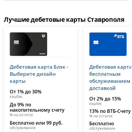
Лучшие дебетовые карты Ставрополя
Т-Банк (Тинькофф)
ВТБ
Дебетовая карта Блэк -
Дебетовая карта
лицензия № 2673
лицензия № 1000
Выберите дизайн
бесплатным
карты
обслуживанием
доставкой
От 1% до 30%
кэшбэк
От 2% до 15%
кэшбэк
До 9% по
накопительному счету
13% по ВТБ-Счету
% на остаток
% на остаток
Бесплатно или 99 руб.
Бесплатно
обслуживание
обслуживание