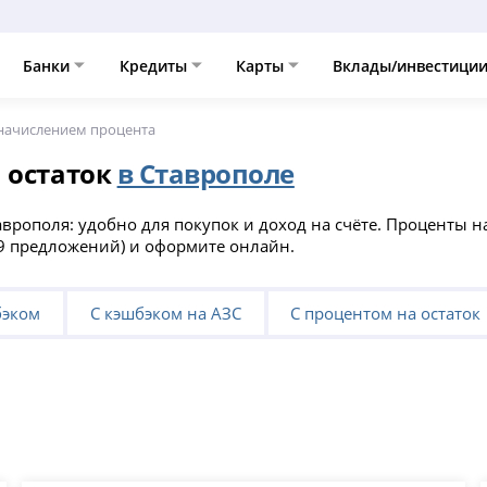
Банки
Кредиты
Карты
Вклады/инвестици
начислением процента
 остаток
в Ставрополе
аврополя: удобно для покупок и доход на счёте. Проценты 
29 предложений) и оформите онлайн.
бэком
С кэшбэком на АЗС
С процентом на остаток