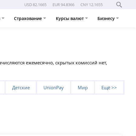
USD 82.1665
EUR 94.8366
CNY 12.1655
и
Страхование
Курсы валют
Бизнесу
начисляются ежемесячно, скрытых комиссий нет,
Детские
UnionPay
Мир
Ещё >>