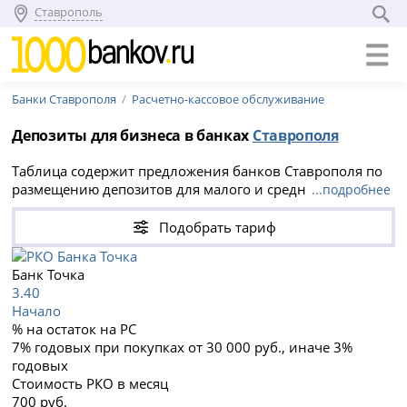
Ставрополь
Банки Ставрополя
Расчетно-кассовое обслуживание
Депозиты для бизнеса в банках
Ставрополя
Таблица содержит предложения банков Ставрополя по
размещению депозитов для малого и среднего бизнеса.
...подробнее
Доход начисляется на остаток по расчетному счету
юридического лица. Вне зависимости от наличия или
Подобрать тариф
отсутствия у вас расчетного счета, вы можете сравнить
банковские тарифы для города Ставрополь и найти
Банк Точка
расчетно-кассовое обслуживание с выгодными
3.40
условиями и наибольшим депозитным процентом на
Начало
остаток.
% на остаток на РС
7% годовых при покупках от 30 000 руб., иначе 3%
годовых
Стоимость РКО в месяц
700 руб.