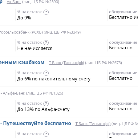
р
-
Ак Барс
(лиц. ЦБ РФ №2590)
% на остаток
обслуживание
?
Бесплатно и
До 9%
Россельхозбанк (РСХБ)
(лиц. ЦБ РФ №3349)
% на остаток
обслуживание
?
Бесплатно
Не начисляется
шенным кэшбэком
-
Т-Банк (Тинькофф)
(лиц. ЦБ РФ №2673)
% на остаток
обслуживание
?
Бесплатно
До 6% по накопительному счету
-
Альфа-Банк
(лиц. ЦБ РФ №1326)
% на остаток
обслуживание
?
Бесплатно
До 13% по Альфа-счету
s - Путешествуйте бесплатно
-
Т-Банк (Тинькофф)
(лиц. ЦБ РФ №
% на остаток
обслуживание
?