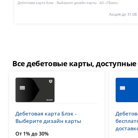
Дебетовая карта Блэк - Выберите дизайн карты - АО «ТБанк»
Акция до 31.08
Все дебетовые карты, доступные
Т-Банк (Тинькофф)
ВТБ
Дебетовая карта Блэк -
Дебетов
лицензия № 2673
лицензия №
Выберите дизайн карты
бесплат
доставк
От 1% до 30%