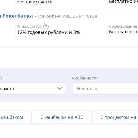
Бесплатно и
Не начисляется
а Рокетбанка
-
Совкомбанк
(лиц. ЦБ РФ №963)
% на остаток
обслуживание
?
Бесплатно т
12% годовых рублями и 3%
сы
Особенности
важно
Неважно
 кэшбэком
С кэшбэком на АЗС
С процентом на 