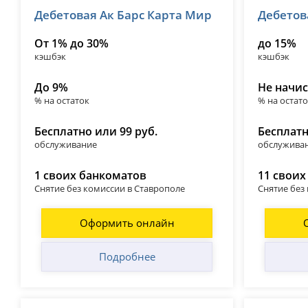
Дебетовая Ак Барс Карта Мир
Дебетов
лицензия № 2590
лицензия №
От 1% до 30%
до 15%
кэшбэк
кэшбэк
До 9%
Не начис
% на остаток
% на остат
Бесплатно или 99 руб.
Бесплат
обслуживание
обслужива
1 своих банкоматов
11 своих
Снятие без комиссии в Ставрополе
Снятие без
Оформить онлайн
Подробнее