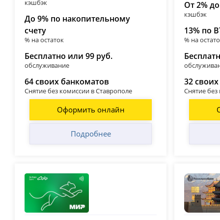
кэшбэк
От 2% до
кэшбэк
До 9% по накопительному
счету
13% по В
% на остаток
% на остат
Бесплатно или 99 руб.
Бесплат
обслуживание
обслужива
64 своих банкоматов
32 своих
Снятие без комиссии в Ставрополе
Снятие без
Оформить онлайн
Подробнее
Ак Барс
Россел