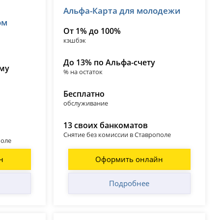
Альфа-Карта для молодежи
лицензия № 1326
ом
От 1% до 100%
кэшбэк
До 13% по Альфа-счету
ому
% на остаток
Бесплатно
обслуживание
13 своих банкоматов
Снятие без комиссии в Ставрополе
поле
н
Оформить онлайн
Подробнее