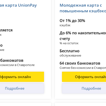
ая карта UnionPay
Молодежная карта с
 3349
лицензия № 2673
повышенным кэшбэк
От 1% до 30%
кэшбэк
ляется
До 6% по накопительн
ок
счету
% на остаток
но
ние
Бесплатно
обслуживание
 банкоматов
64 своих банкоматов
 комиссии в Ставрополе
Снятие без комиссии в Ставро
Оформить онлайн
Оформить онлай
Подробнее
Подробнее