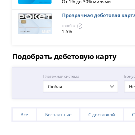
От 1% до 30% милями
Прозрачная дебетовая карт
кэшбэк
?
1.5%
Подобрать дебетовую карту
Платежная система
Бону
Любая
Не
Все
Бесплатные
С доставкой
С