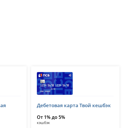
Банк ПСБ
ная
Дебетовая карта Твой кешбэк
лицензия № 3251
От 1% до 5%
кэшбэк