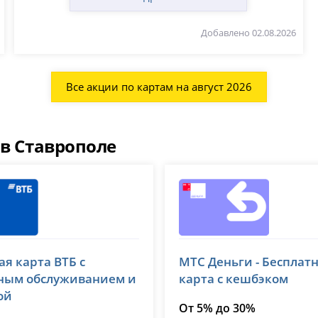
Добавлено 02.08.2026
Все акции по картам на август 2026
 в Ставрополе
МТС Банк
ая карта ВТБ с
МТС Деньги - Бесплат
 1000
лицензия № 2268
ным обслуживанием и
карта с кешбэком
ой
От 5% до 30%