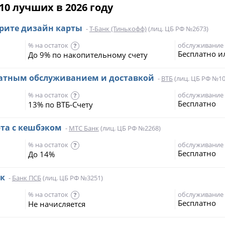
10 лучших в 2026 году
ерите дизайн карты
-
Т-Банк (Тинькофф)
(лиц. ЦБ РФ №2673)
% на остаток
обслуживание
?
Бесплатно и
До 9% по накопительному счету
платным обслуживанием и доставкой
-
ВТБ
(лиц. ЦБ РФ №10
% на остаток
обслуживание
?
Бесплатно
13% по ВТБ-Счету
рта с кешбэком
-
МТС Банк
(лиц. ЦБ РФ №2268)
% на остаток
обслуживание
?
Бесплатно
До 14%
эк
-
Банк ПСБ
(лиц. ЦБ РФ №3251)
% на остаток
обслуживание
?
Бесплатно
Не начисляется