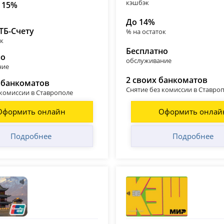
кэшбэк
 15%
До 14%
ТБ-Счету
% на остаток
ок
Бесплатно
но
обслуживание
ние
2 своих банкоматов
 банкоматов
Снятие без комиссии в Ставро
 комиссии в Ставрополе
Оформить онлайн
Оформить онлай
Подробнее
Подробнее
ьхозбанк (РСХБ)
Т-Банк (Тинькофф)