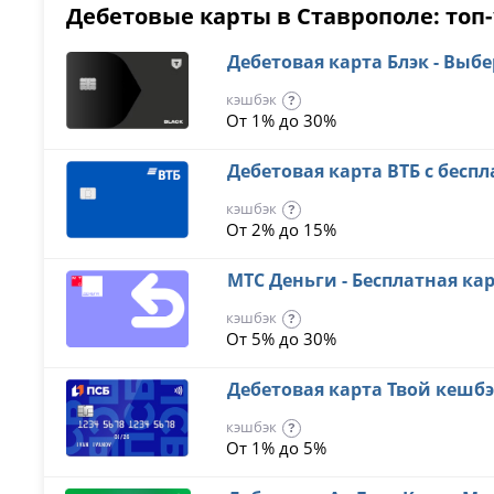
Дебетовые карты в Ставрополе: топ-
Дебетовая карта Блэк - Выб
кэшбэк
?
От 1% до 30%
Дебетовая карта ВТБ с бес
кэшбэк
?
От 2% до 15%
МТС Деньги - Бесплатная ка
кэшбэк
?
От 5% до 30%
Дебетовая карта Твой кешб
кэшбэк
?
От 1% до 5%