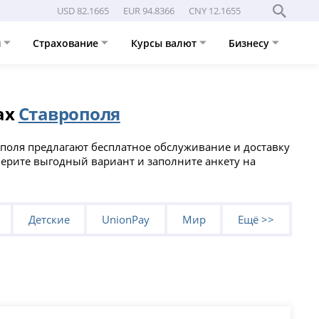
USD 82.1665
EUR 94.8366
CNY 12.1655
и
Страхование
Курсы валют
Бизнесу
ах
Ставрополя
ополя предлагают бесплатное обслуживание и доставку
дберите выгодный вариант и заполните анкету на
Детские
UnionPay
Мир
Ещё >>