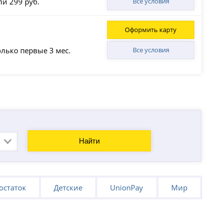
ли 299 руб.
Все условия
Оформить карту
олько первые 3 мес.
Все условия
Найти
остаток
Детские
UnionPay
Мир