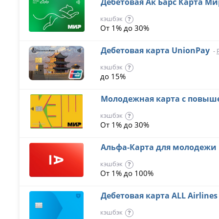
Дебетовая Ак Барс Карта Ми
кэшбэк
?
От 1% до 30%
Дебетовая карта UnionPay
-
кэшбэк
?
до 15%
Молодежная карта с повы
кэшбэк
?
От 1% до 30%
Альфа-Карта для молодежи
кэшбэк
?
От 1% до 100%
Дебетовая карта ALL Airline
кэшбэк
?