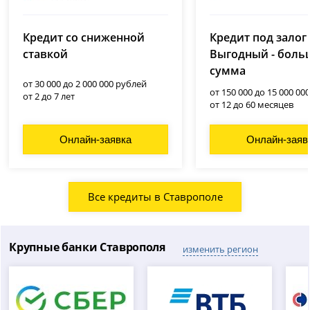
Ренессанс Банк
Совкомбанк
(Ренессанс Кредит)
Кредит со сниженной
Кредит под залог
лицензия № 963
лицензия № 3354
ставкой
Выгодный - боль
сумма
от 30 000 до 2 000 000 рублей
от 150 000 до 15 000 00
от 2 до 7 лет
от 12 до 60 месяцев
Онлайн-заявка
Онлайн-заяв
Все кредиты в Ставрополе
Крупные банки Ставрополя
изменить регион