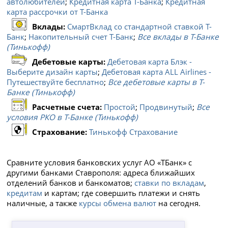
автолюбителей
;
Кредитная карта Т-Банка
;
Кредитная
карта рассрочки от Т-Банка
Вклады:
СмартВклад со стандартной ставкой Т-
Банк
;
Накопительный счет Т-Банк
;
Все вклады в Т-Банке
(Тинькофф)
Дебетовые карты:
Дебетовая карта Блэк -
Выберите дизайн карты
;
Дебетовая карта ALL Airlines -
Путешествуйте бесплатно
;
Все дебетовые карты в Т-
Банке (Тинькофф)
Расчетные счета:
Простой
;
Продвинутый
;
Все
условия РКО в Т-Банке (Тинькофф)
Страхование:
Тинькофф Страхование
Сравните условия банковских услуг АО «ТБанк» с
другими банками Ставрополя: адреса ближайших
отделений банков и банкоматов;
ставки по вкладам
,
кредитам
и картам; где совершить платежи и снять
наличные, а также
курсы обмена валют
на сегодня.