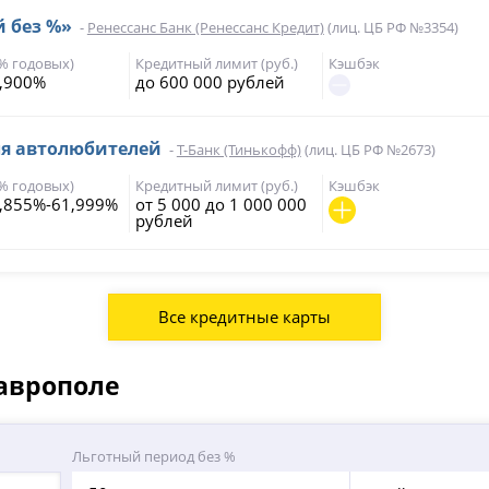
й без %»
-
Ренессанс Банк (Ренессанс Кредит)
(лиц. ЦБ РФ №3354)
(% годовых)
Кредитный лимит (руб.)
Кэшбэк
,900%
до 600 000 рублей
ля автолюбителей
-
Т-Банк (Тинькофф)
(лиц. ЦБ РФ №2673)
(% годовых)
Кредитный лимит (руб.)
Кэшбэк
,855%-61,999%
от 5 000 до 1 000 000
рублей
Все кредитные карты
таврополе
Льготный период без %