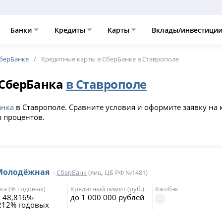
Банки
Кредиты
Карты
Вклады/инвестици
СберБанке
Кредитные карты в СберБанке в Ставрополе
 СберБанка
в Ставрополе
анка
в Ставрополе. Сравните условия и оформите заявку на 
з процентов.
 Молодёжная
-
СберБанк
(лиц. ЦБ РФ №1481)
ка (% годовых)
Кредитный лимит (руб.)
Кэшбэк
 48,816%-
до 1 000 000 рублей
212% годовых