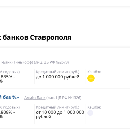
 банков Ставрополя
Т-Банк (Тинькофф)
(лиц. ЦБ РФ №2673)
(% годовых)
Кредитный лимит (руб.)
Кэшбэк
,885% -
до 1 000 000 рублей
9%
й без %»
-
Альфа-Банк
(лиц. ЦБ РФ №1326)
(% годовых)
Кредитный лимит (руб.)
Кэшбэк
,808% -
от 10 000 до 1 000 000
5%
рублей