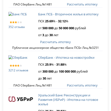
Рассчитать ипотеку
ПАО СберБанк Лиц.№1481
Банк ПСБ - Вторичное жилье в ипотеку
ПСК
25
.
69
% -
32
.
12
%
352 отзыва
от
500 000
до
50 000 000
рублей
от
3
до
30
лет
Рассчитать ипотеку
Публичное акционерное общество «Банк ПСБ» Лиц.№3251
СберБанк - Ипотека на новостройки
ПСК
25
.
9
% -
31
.
88
%
3212 отзывов
от
300 000
до
100 000 000
рублей
до
30
лет
Рассчитать ипотеку
ПАО СберБанк Лиц.№1481
Уральский Банк Реконструкции и
Развития (УБРиР) - Ипотека на готовое
жильё