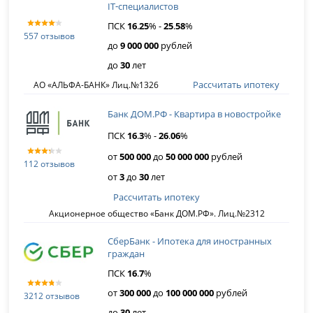
IT‑специалистов
ПСК
16
.
25
% -
25
.
58
%
557 отзывов
до
9 000 000
рублей
до
30
лет
Рассчитать ипотеку
АО «АЛЬФА-БАНК» Лиц.№1326
Банк ДОМ.РФ - Квартира в новостройке
ПСК
16
.
3
% -
26
.
06
%
от
500 000
до
50 000 000
рублей
112 отзывов
от
3
до
30
лет
Рассчитать ипотеку
Акционерное общество «Банк ДОМ.РФ». Лиц.№2312
СберБанк - Ипотека для иностранных
граждан
ПСК
16
.
7
%
от
300 000
до
100 000 000
рублей
3212 отзывов
до
30
лет