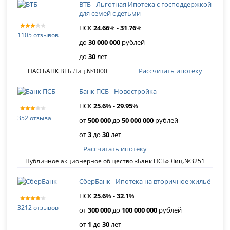
ВТБ - Льготная Ипотека с господдержкой
для семей с детьми
ПСК
24
.
66
% -
31
.
76
%
1105 отзывов
до
30 000 000
рублей
до
30
лет
Рассчитать ипотеку
ПАО БАНК ВТБ Лиц.№1000
Банк ПСБ - Новостройка
ПСК
25
.
6
% -
29
.
95
%
352 отзыва
от
500 000
до
50 000 000
рублей
от
3
до
30
лет
Рассчитать ипотеку
Публичное акционерное общество «Банк ПСБ» Лиц.№3251
СберБанк - Ипотека на вторичное жильё
ПСК
25
.
6
% -
32
.
1
%
3212 отзывов
от
300 000
до
100 000 000
рублей
от
1
до
30
лет