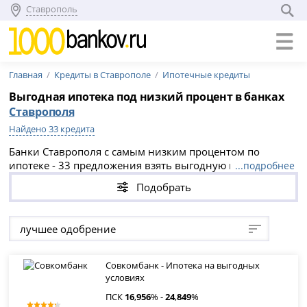
Ставрополь
Главная
Кредиты в Ставрополе
Ипотечные кредиты
Выгодная ипотека под низкий процент в банках
Ставрополя
Найдено 33 кредита
Банки Ставрополя с самым низким процентом по
ипотеке - 33 предложения взять выгодную ипотеку в
...подробнее
банках Ставрополя на вторичное жилье или
Подобрать
новостройку. Выгодные условия и низкий процент по
ипотеке в банках Ставрополя в 2026 году.
лучшее одобрение
Совкомбанк - Ипотека на выгодных
условиях
ПСК
16
,
956
% -
24
,
849
%