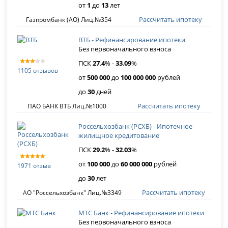
от
1
до
13
лет
Рассчитать ипотеку
Газпромбанк (АО) Лиц.№354
ВТБ - Рефинансирование ипотеки
Без первоначального взноса
ПСК
27
.
4
% -
33
.
09
%
1105 отзывов
от
500 000
до
100 000 000
рублей
до
30
дней
Рассчитать ипотеку
ПАО БАНК ВТБ Лиц.№1000
Россельхозбанк (РСХБ) - Ипотечное
жилищное кредитование
ПСК
29
.
2
% -
32
.
03
%
от
100 000
до
60 000 000
рублей
1971 отзыв
до
30
лет
Рассчитать ипотеку
АО "Россельхозбанк" Лиц.№3349
МТС Банк - Рефинансирование ипотеки
Без первоначального взноса