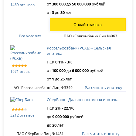
от
300 000
до
50 000 000
рублей
1469 отзывов
от
3
до
30
лет
Онлайн-заявка
Все условия
ПАО «Совкомбанк» Лиц.№963
Россельхозбанк (РСХБ) - Сельская
ипотека
ПСК
0
.
1
% -
3
%
от
100 000
до
6 000 000
рублей
1971 отзыв
от
1
до
25
лет
Рассчитать ипотеку
АО "Россельхозбанк" Лиц.№3349
СберБанк - Дальневосточная ипотека
ПСК
2
% -
22
.
1
%
3212 отзывов
до
9 000 000
рублей
до
20
лет
Рассчитать ипотеку
ПАО СберБанк Лиц.№1481