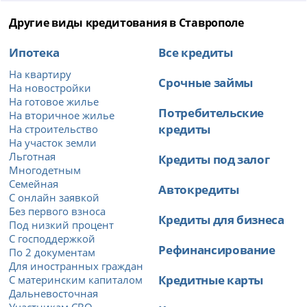
Другие виды кредитования в Ставрополе
Ипотека
Все кредиты
На квартиру
Срочные займы
На новостройки
На готовое жилье
Потребительские
На вторичное жилье
кредиты
На строительство
На участок земли
Льготная
Кредиты под залог
Многодетным
Семейная
Автокредиты
С онлайн заявкой
Без первого взноса
Кредиты для бизнеса
Под низкий процент
С господдержкой
Рефинансирование
По 2 документам
Для иностранных граждан
Кредитные карты
С материнским капиталом
Дальневосточная