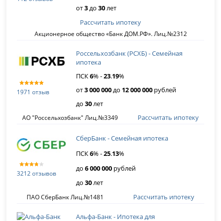
от
3
до
30
лет
Рассчитать ипотеку
Акционерное общество «Банк ДОМ.РФ». Лиц.№2312
Россельхозбанк (РСХБ) - Семейная
ипотека
ПСК
6
% -
23
.
19
%
от
3 000 000
до
12 000 000
рублей
1971 отзыв
до
30
лет
Рассчитать ипотеку
АО "Россельхозбанк" Лиц.№3349
СберБанк - Семейная ипотека
ПСК
6
% -
25
.
13
%
до
6 000 000
рублей
3212 отзывов
до
30
лет
Рассчитать ипотеку
ПАО СберБанк Лиц.№1481
Альфа-Банк - Ипотека для