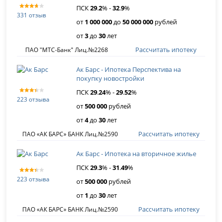
ПСК
29
.
2
% -
32
.
9
%
331 отзыв
от
1 000 000
до
50 000 000
рублей
от
3
до
30
лет
Рассчитать ипотеку
ПАО "МТС-Банк" Лиц.№2268
Ак Барс - Ипотека Перспектива на
покупку новостройки
ПСК
29
.
24
% -
29
.
52
%
223 отзыва
от
500 000
рублей
от
4
до
30
лет
Рассчитать ипотеку
ПАО «АК БАРС» БАНК Лиц.№2590
Ак Барс - Ипотека на вторичное жилье
ПСК
29
.
3
% -
31
.
49
%
223 отзыва
от
500 000
рублей
от
1
до
30
лет
Рассчитать ипотеку
ПАО «АК БАРС» БАНК Лиц.№2590