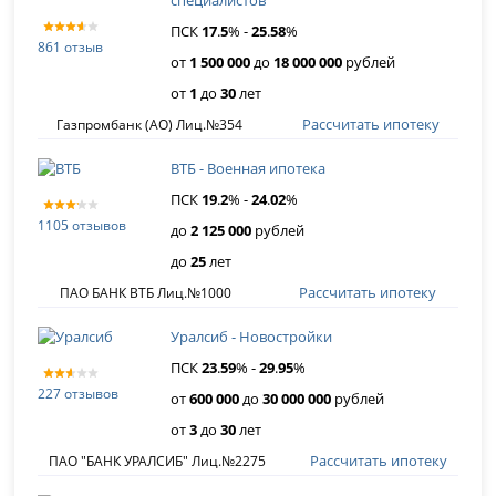
специалистов
ПСК
17
.
5
% -
25
.
58
%
861 отзыв
от
1 500 000
до
18 000 000
рублей
от
1
до
30
лет
Рассчитать ипотеку
Газпромбанк (АО) Лиц.№354
ВТБ - Военная ипотека
ПСК
19
.
2
% -
24
.
02
%
1105 отзывов
до
2 125 000
рублей
до
25
лет
Рассчитать ипотеку
ПАО БАНК ВТБ Лиц.№1000
Уралсиб - Новостройки
ПСК
23
.
59
% -
29
.
95
%
227 отзывов
от
600 000
до
30 000 000
рублей
от
3
до
30
лет
Рассчитать ипотеку
ПАО "БАНК УРАЛСИБ" Лиц.№2275