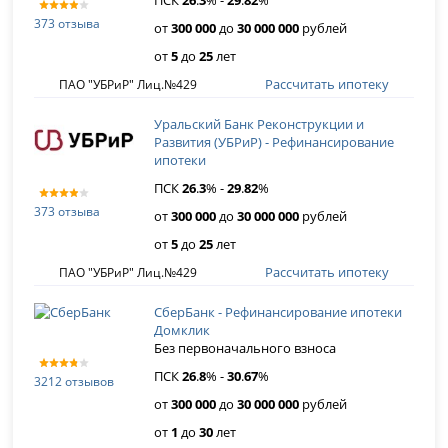
ПСК
26
.
3
% -
29
.
82
%
373 отзыва
от
300 000
до
30 000 000
рублей
от
5
до
25
лет
Рассчитать ипотеку
ПАО "УБРиР" Лиц.№429
Уральский Банк Реконструкции и
Развития (УБРиР) - Рефинансирование
ипотеки
ПСК
26
.
3
% -
29
.
82
%
373 отзыва
от
300 000
до
30 000 000
рублей
от
5
до
25
лет
Рассчитать ипотеку
ПАО "УБРиР" Лиц.№429
СберБанк - Рефинансирование ипотеки
Домклик
Без первоначального взноса
ПСК
26
.
8
% -
30
.
67
%
3212 отзывов
от
300 000
до
30 000 000
рублей
от
1
до
30
лет