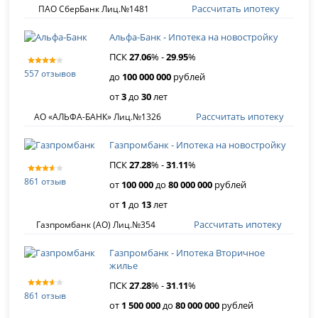
Рассчитать ипотеку
ПАО СберБанк Лиц.№1481
Альфа-Банк - Ипотека на новостройку
ПСК
27
.
06
% -
29
.
95
%
557 отзывов
до
100 000 000
рублей
от
3
до
30
лет
Рассчитать ипотеку
АО «АЛЬФА-БАНК» Лиц.№1326
Газпромбанк - Ипотека на новостройку
ПСК
27
.
28
% -
31
.
11
%
861 отзыв
от
100 000
до
80 000 000
рублей
от
1
до
13
лет
Рассчитать ипотеку
Газпромбанк (АО) Лиц.№354
Газпромбанк - Ипотека Вторичное
жилье
ПСК
27
.
28
% -
31
.
11
%
861 отзыв
от
1 500 000
до
80 000 000
рублей