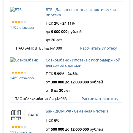
ВТБ - Дальневосточная и арктическая
ипотека
ПСК
2
% -
24
.
11
%
1105 отзывов
до
9 000 000
рублей
до
20
лет
Рассчитать ипотеку
ПАО БАНК ВТБ Лиц.№1000
Совкомбанк - Ипотека с господдержкой
для семей с детьми
ПСК
5
.
99
% -
24
.
5
%
1469 отзывов
от
300 000
до
12 000 000
рублей
от
3
до
30
лет
Рассчитать ипотеку
ПАО «Совкомбанк» Лиц.№963
Банк ДОМ.РФ - Семейная ипотека
ПСК
6
%
от
500 000
до
12 000 000
рублей
112 отзывов