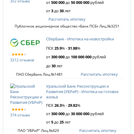
352 отзыва
от
500 000
до
50 000 000
рублей
от
3
до
30
лет
Рассчитать ипотеку
Публичное акционерное общество «Банк ПСБ» Лиц.№3251
СберБанк - Ипотека на новостройки
ПСК
25
.
9
% -
31
.
88
%
от
300 000
до
100 000 000
рублей
3212 отзывов
до
30
лет
Рассчитать ипотеку
ПАО СберБанк Лиц.№1481
Уральский Банк Реконструкции и
Развития (УБРиР) - Ипотека на готовое
жильё
ПСК
26
.
3
% -
29
.
82
%
от
300 000
до
30 000 000
рублей
374 отзыва
от
5
до
25
лет
Рассчитать ипотеку
ПАО "УБРиР" Лиц.№429