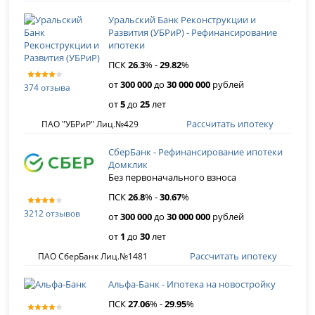
Уральский Банк Реконструкции и
Развития (УБРиР) - Рефинансирование
ипотеки
ПСК
26
.
3
% -
29
.
82
%
от
300 000
до
30 000 000
рублей
374 отзыва
от
5
до
25
лет
Рассчитать ипотеку
ПАО "УБРиР" Лиц.№429
СберБанк - Рефинансирование ипотеки
Домклик
Без первоначального взноса
ПСК
26
.
8
% -
30
.
67
%
3212 отзывов
от
300 000
до
30 000 000
рублей
от
1
до
30
лет
Рассчитать ипотеку
ПАО СберБанк Лиц.№1481
Альфа-Банк - Ипотека на новостройку
ПСК
27
.
06
% -
29
.
95
%