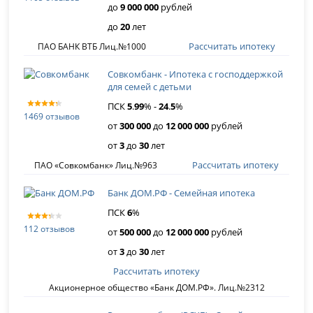
до
9 000 000
рублей
до
20
лет
Рассчитать ипотеку
ПАО БАНК ВТБ Лиц.№1000
Совкомбанк - Ипотека с господдержкой
для семей с детьми
ПСК
5
.
99
% -
24
.
5
%
1469 отзывов
от
300 000
до
12 000 000
рублей
от
3
до
30
лет
Рассчитать ипотеку
ПАО «Совкомбанк» Лиц.№963
Банк ДОМ.РФ - Семейная ипотека
ПСК
6
%
112 отзывов
от
500 000
до
12 000 000
рублей
от
3
до
30
лет
Рассчитать ипотеку
Акционерное общество «Банк ДОМ.РФ». Лиц.№2312