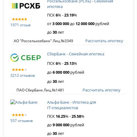
Россельхозбанк (РСХБ) - Семейная
ипотека
ПСК
6
% -
23
.
19
%
от
3 000 000
до
12 000 000
рублей
1971 отзыв
до
30
лет
Рассчитать ипотеку
АО "Россельхозбанк" Лиц.№3349
СберБанк - Семейная ипотека
ПСК
6
% -
25
.
13
%
до
6 000 000
рублей
3212 отзывов
до
30
лет
Рассчитать ипотеку
ПАО СберБанк Лиц.№1481
Альфа-Банк - Ипотека для
IT‑специалистов
ПСК
16
.
25
% -
25
.
58
%
557 отзывов
до
9 000 000
рублей
до
30
лет