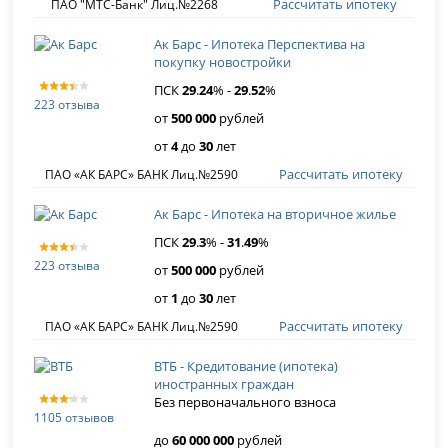
Рассчитать ипотеку
ПАО "МТС-Банк" Лиц.№2268
Ак Барс - Ипотека Перспектива на
покупку новостройки
ПСК
29
.
24
% -
29
.
52
%
223 отзыва
от
500 000
рублей
от
4
до
30
лет
Рассчитать ипотеку
ПАО «АК БАРС» БАНК Лиц.№2590
Ак Барс - Ипотека на вторичное жилье
ПСК
29
.
3
% -
31
.
49
%
223 отзыва
от
500 000
рублей
от
1
до
30
лет
Рассчитать ипотеку
ПАО «АК БАРС» БАНК Лиц.№2590
ВТБ - Кредитование (ипотека)
иностранных граждан
Без первоначального взноса
1105 отзывов
до
60 000 000
рублей