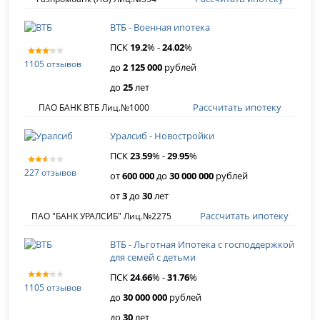
ВТБ - Военная ипотека
ПСК
19
.
2
% -
24
.
02
%
1105 отзывов
до
2 125 000
рублей
до
25
лет
Рассчитать ипотеку
ПАО БАНК ВТБ Лиц.№1000
Уралсиб - Новостройки
ПСК
23
.
59
% -
29
.
95
%
227 отзывов
от
600 000
до
30 000 000
рублей
от
3
до
30
лет
Рассчитать ипотеку
ПАО "БАНК УРАЛСИБ" Лиц.№2275
ВТБ - Льготная Ипотека с господдержкой
для семей с детьми
ПСК
24
.
66
% -
31
.
76
%
1105 отзывов
до
30 000 000
рублей
до
30
лет