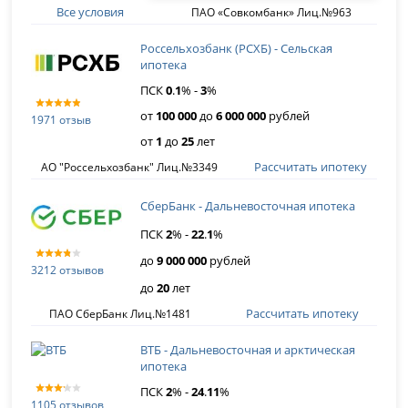
Все условия
ПАО «Совкомбанк» Лиц.№963
Россельхозбанк (РСХБ) - Сельская
ипотека
ПСК
0
.
1
% -
3
%
от
100 000
до
6 000 000
рублей
1971 отзыв
от
1
до
25
лет
Рассчитать ипотеку
АО "Россельхозбанк" Лиц.№3349
СберБанк - Дальневосточная ипотека
ПСК
2
% -
22
.
1
%
до
9 000 000
рублей
3212 отзывов
до
20
лет
Рассчитать ипотеку
ПАО СберБанк Лиц.№1481
ВТБ - Дальневосточная и арктическая
ипотека
ПСК
2
% -
24
.
11
%
1105 отзывов