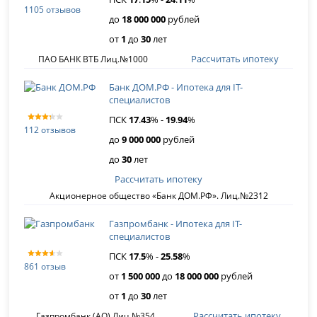
1105 отзывов
до
18 000 000
рублей
от
1
до
30
лет
Рассчитать ипотеку
ПАО БАНК ВТБ Лиц.№1000
Банк ДОМ.РФ - Ипотека для IT-
специалистов
ПСК
17
.
43
% -
19
.
94
%
112 отзывов
до
9 000 000
рублей
до
30
лет
Рассчитать ипотеку
Акционерное общество «Банк ДОМ.РФ». Лиц.№2312
Газпромбанк - Ипотека для IT-
специалистов
ПСК
17
.
5
% -
25
.
58
%
861 отзыв
от
1 500 000
до
18 000 000
рублей
от
1
до
30
лет
Рассчитать ипотеку
Газпромбанк (АО) Лиц.№354