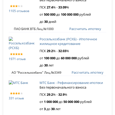
Без первоначального взноса
ПСК
27
.
4
% -
33
.
09
%
1105 отзывов
от
500 000
до
100 000 000
рублей
до
30
дней
Рассчитать ипотеку
ПАО БАНК ВТБ Лиц.№1000
Россельхозбанк (РСХБ) - Ипотечное
жилищное кредитование
ПСК
29
.
2
% -
32
.
03
%
от
100 000
до
60 000 000
рублей
1971 отзыв
до
30
лет
Рассчитать ипотеку
АО "Россельхозбанк" Лиц.№3349
МТС Банк - Рефинансирование ипотеки
Без первоначального взноса
ПСК
29
.
2
% -
32
.
9
%
331 отзыв
от
1 000 000
до
50 000 000
рублей
от
3
до
30
лет