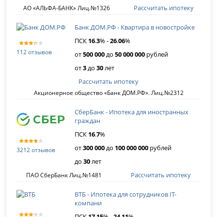
Рассчитать ипотеку
АО «АЛЬФА-БАНК» Лиц.№1326
Банк ДОМ.РФ - Квартира в новостройке
ПСК
16
.
3
% -
26
.
06
%
112 отзывов
от
500 000
до
50 000 000
рублей
от
3
до
30
лет
Рассчитать ипотеку
Акционерное общество «Банк ДОМ.РФ». Лиц.№2312
СберБанк - Ипотека для иностранных
граждан
ПСК
16
.
7
%
от
300 000
до
100 000 000
рублей
3212 отзывов
до
30
лет
Рассчитать ипотеку
ПАО СберБанк Лиц.№1481
ВТБ - Ипотека для сотрудников IT-
компани
ПСК
17
.
15
% -
24
.
11
%