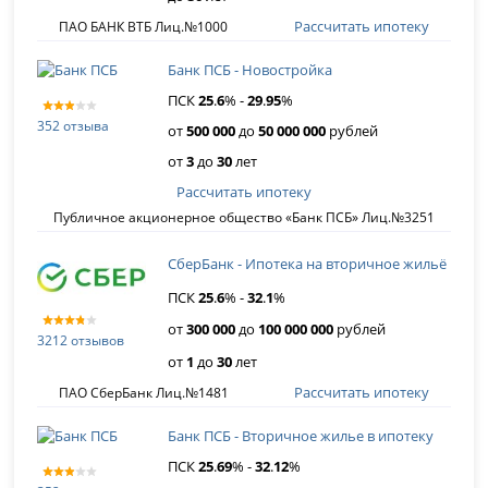
Рассчитать ипотеку
ПАО БАНК ВТБ Лиц.№1000
Банк ПСБ - Новостройка
ПСК
25
.
6
% -
29
.
95
%
352 отзыва
от
500 000
до
50 000 000
рублей
от
3
до
30
лет
Рассчитать ипотеку
Публичное акционерное общество «Банк ПСБ» Лиц.№3251
СберБанк - Ипотека на вторичное жильё
ПСК
25
.
6
% -
32
.
1
%
от
300 000
до
100 000 000
рублей
3212 отзывов
от
1
до
30
лет
Рассчитать ипотеку
ПАО СберБанк Лиц.№1481
Банк ПСБ - Вторичное жилье в ипотеку
ПСК
25
.
69
% -
32
.
12
%