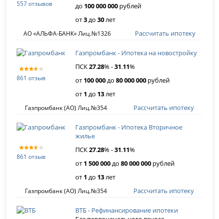
557 отзывов
до
100 000 000
рублей
от
3
до
30
лет
Рассчитать ипотеку
АО «АЛЬФА-БАНК» Лиц.№1326
Газпромбанк - Ипотека на новостройку
ПСК
27
.
28
% -
31
.
11
%
861 отзыв
от
100 000
до
80 000 000
рублей
от
1
до
13
лет
Рассчитать ипотеку
Газпромбанк (АО) Лиц.№354
Газпромбанк - Ипотека Вторичное
жилье
ПСК
27
.
28
% -
31
.
11
%
861 отзыв
от
1 500 000
до
80 000 000
рублей
от
1
до
13
лет
Рассчитать ипотеку
Газпромбанк (АО) Лиц.№354
ВТБ - Рефинансирование ипотеки