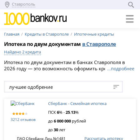
Ставрополь
Главная
Кредиты в Ставрополе
Ипотечные кредиты
Ипотека по двум документам
в Ставрополе
Найдено 2 кредита
Ипотека по двум документам в банках Ставрополя в
2026 году — это возможность оформить кредит без
...подробнее
подтверждения дохода на срок по ставке от %. Выберите
подходящую программу и подайте онлайн-заявку на
лучшее одобрение
официальном сайте банка.
СберБанк - Семейная ипотека
ПСК
6
% -
25
.
13
%
3212 отзывов
до
6 000 000
рублей
до
30
лет
Рассчитать ипотеку
ПАО СберБанк Лиц.№1481