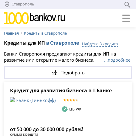
Ставрополь
Главная
Кредиты в Ставрополе
Кредиты для ИП
в Ставрополе
Найдено 3 кредита
Банки Ставрополя предлагают кредиты для ИП на
развитие или открытие малого бизнеса.
...подробнее
Предварительное решение занимает от 3 минут. Чтобы
повысить вероятность одобрения в Ставрополе,
Подобрать
посмотрите варианты в начале таблицы. Например,
Т-
Банк (Тинькофф)
предлагает
Кредит для развития
бизнеса в Т-Банке
Кредит для развития бизнеса в Т-Банке
. Этот кредит для индивидуальных
предпринимателей позволяет получить
от 50 000 до 30
000 000 рублей
на период
от 3 до 12 месяцев
.
ЦБ РФ
от 50 000 до 30 000 000 рублей
сумма кредита